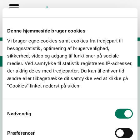
Denne hjemmeside bruger cookies
Vi bruger egne cookies samt cookies fra tredjepart til
besøgsstatistik, optimering af brugervenlighed,
sikkerhed, video og adgang til funktioner på sociale
Søg på adresse, postnummer, by, firmanavn
medier. Ved samtykke til statistik registreres IP-adresser,
der aldrig deles med tredjeparter. Du kan til enhver tid
ændre eller tilbagetrække dit samtykke ved at klikke på
DSB 7-Eleven Butik 636
”Cookies” linket nederst på siden.
Banegårdspladsen 5-7 9
1570 København V
Samtykkevalg
Nødvendig
29-05-
12-01-26
31-01-24
14-12-23
24
Præferencer