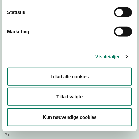
Statistik
Download Smileymærke
Marketing
Detail
Virksomhedstype
Vis detaljer
Restauranter, kantiner, takeaway, værtshuse m.fl.
Branchegruppe
Tillad alle cookies
DD.56.10.99 Serveringsvirksomhed - Restauranter m.v.
Branche
110622
Tillad valgte
ID-nummer
10882230
Kun nødvendige cookies
CVR-nr
1008293151
P-nr