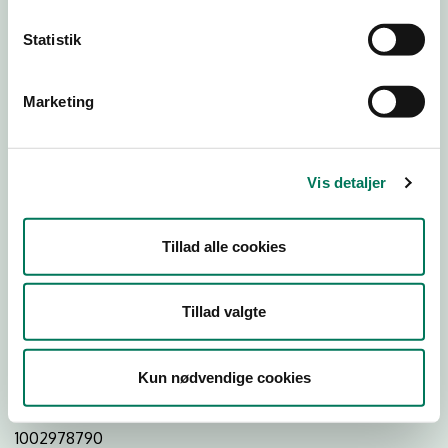
Statistik
Download
Smileymærke
Marketing
Detail
Virksomhedstype
Vis detaljer
Restauranter, kantiner, takeaway, værtshuse m.fl.
Branchegruppe
Tillad alle cookies
DD.56.10.99 Serveringsvirksomhed - Restauranter m.v.
Branche
Tillad valgte
110642
ID-nummer
Kun nødvendige cookies
17685937
CVR-nr
1002978790