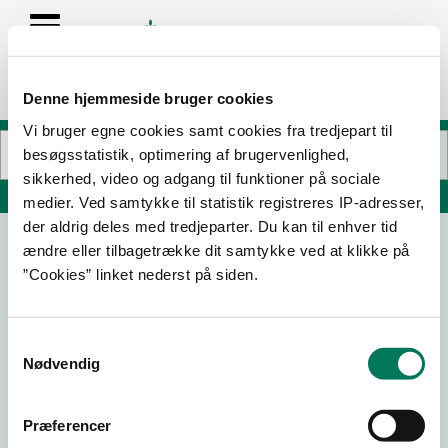
Denne hjemmeside bruger cookies
Vi bruger egne cookies samt cookies fra tredjepart til
besøgsstatistik, optimering af brugervenlighed,
sikkerhed, video og adgang til funktioner på sociale
Søg på adresse, postnummer, by, firmanavn
medier. Ved samtykke til statistik registreres IP-adresser,
der aldrig deles med tredjeparter. Du kan til enhver tid
ændre eller tilbagetrække dit samtykke ved at klikke på
Ravelinen
”Cookies” linket nederst på siden.
Torvegade 79
1400 København K
Samtykkevalg
Nødvendig
30-10-
15-08-
09-12-21
20-11-19
25
23
Præferencer