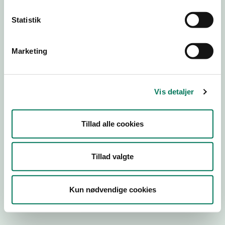
Statistik
Engros
Marketing
Virksomhedstype
Emballagevirksomheder m.fl.
Branchegruppe
Vis detaljer
EE.46.40.99 Markedsføring af
fødevarekontaktmaterialer, engros
Branche
Tillad alle cookies
110705
ID-nummer
Tillad valgte
16727709
CVR-nr
Kun nødvendige cookies
1001150751
P-nr