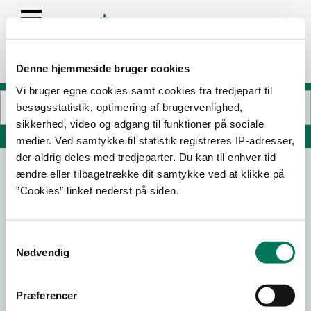
Denne hjemmeside bruger cookies
Vi bruger egne cookies samt cookies fra tredjepart til
besøgsstatistik, optimering af brugervenlighed,
sikkerhed, video og adgang til funktioner på sociale
Søg på adresse, postnummer, by, firmanavn
medier. Ved samtykke til statistik registreres IP-adresser,
der aldrig deles med tredjeparter. Du kan til enhver tid
ændre eller tilbagetrække dit samtykke ved at klikke på
Albe Emballage A/S
”Cookies” linket nederst på siden.
Baldersbuen 20
2640 Hedehusene
Samtykkevalg
Nødvendig
01-03-
27-05-
18-08-
14-04-
Præferencer
22
20
17
15