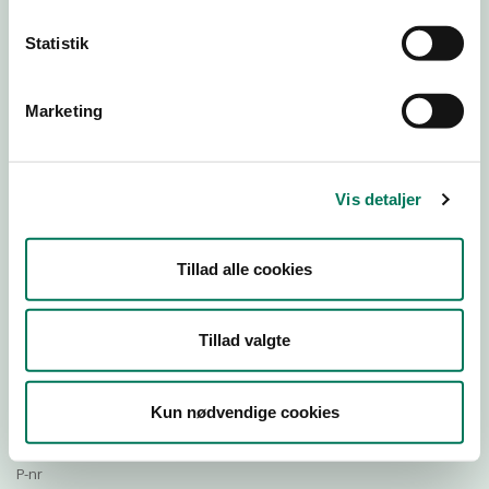
Statistik
Download Smileymærke
Marketing
Detail
Virksomhedstype
Vis detaljer
Restauranter, kantiner, takeaway, værtshuse m.fl.
Branchegruppe
Tillad alle cookies
DD.56.10.99 Serveringsvirksomhed - Restauranter m.v.
Branche
1109730
Tillad valgte
ID-nummer
42482242
Kun nødvendige cookies
CVR-nr
1027280516
P-nr