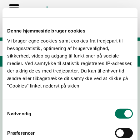
Denne hjemmeside bruger cookies
Vi bruger egne cookies samt cookies fra tredjepart til
besøgsstatistik, optimering af brugervenlighed,
sikkerhed, video og adgang til funktioner på sociale
Søg på adresse, postnummer, by, firmanavn
medier. Ved samtykke til statistik registreres IP-adresser,
der aldrig deles med tredjeparter. Du kan til enhver tid
ændre eller tilbagetrække dit samtykke ved at klikke på
Yu ApS
”Cookies” linket nederst på siden.
Lyngby Hovedgade 42
2800 Kongens Lyngby
Samtykkevalg
Nødvendig
09-04-
11-05-26
10-01-25
12-01-23
24
Præferencer