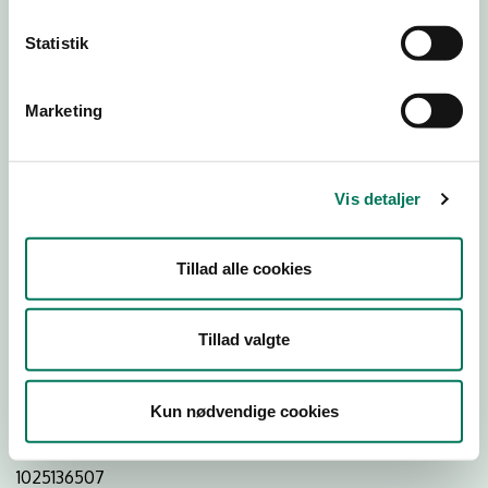
Statistik
Download
Smileymærke
Marketing
Detail
Virksomhedstype
Vis detaljer
Restauranter, kantiner, takeaway, værtshuse m.fl.
Branchegruppe
Tillad alle cookies
DD.56.10.99 Serveringsvirksomhed - Restauranter m.v.
Branche
Tillad valgte
1110945
ID-nummer
Kun nødvendige cookies
40862420
CVR-nr
1025136507