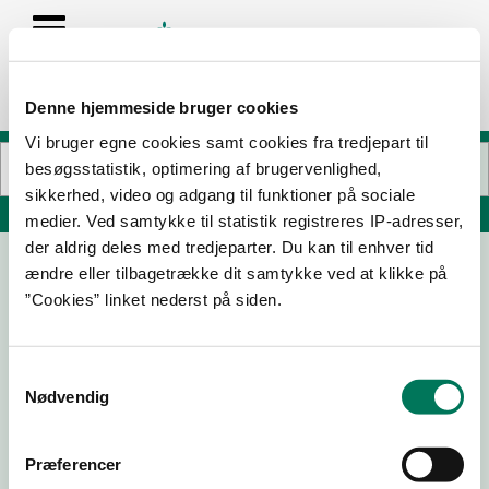
Denne hjemmeside bruger cookies
Vi bruger egne cookies samt cookies fra tredjepart til
besøgsstatistik, optimering af brugervenlighed,
sikkerhed, video og adgang til funktioner på sociale
Søg på adresse, postnummer, by, firmanavn
medier. Ved samtykke til statistik registreres IP-adresser,
der aldrig deles med tredjeparter. Du kan til enhver tid
ændre eller tilbagetrække dit samtykke ved at klikke på
KrogHuset
”Cookies” linket nederst på siden.
Tarpvej 18
6870 Ølgod
Samtykkevalg
Nødvendig
19-01-
07-04-
22-09-
24
22
21
Præferencer