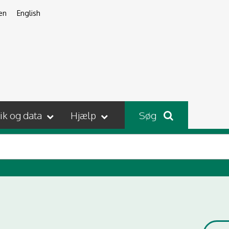
en
English
tik og data
Hjælp
Søg