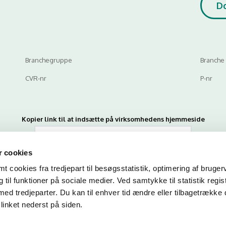
D
Branchegruppe
Branche
CVR-nr
P-nr
Kopier link til at indsætte på virksomhedens hjemmeside
 cookies
 cookies fra tredjepart til besøgsstatistik, optimering af bruger
til funktioner på sociale medier. Ved samtykke til statistik regis
med tredjeparter. Du kan til enhver tid ændre eller tilbagetrække
linket nederst på siden.
n du indtaste din mail og abonnere på denne virksomheds kontrolrapporte
en mail, når der kommer en ny kontrolrapport.