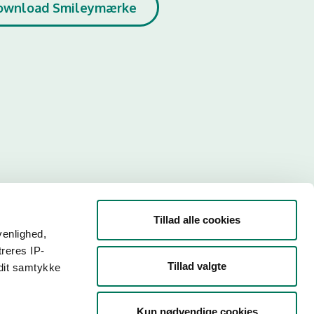
ownload Smileymærke
Tillad alle cookies
venlighed,
treres IP-
Tillad valgte
 dit samtykke
r. Så
Kun nødvendige cookies