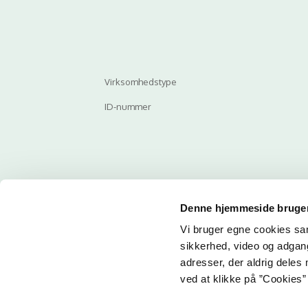
Virksomhedstype
ID-nummer
Denne hjemmeside bruger
Vi bruger egne cookies samt
Email
sikkerhed, video og adgang 
adresser, der aldrig deles 
ved at klikke på ”Cookies” 
Her ka
får du 