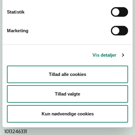
Statistik
Download Smileymærke
Marketing
Detail
Virksomhedstype
Vis detaljer
Dagligvareforretninger
Branchegruppe
Tillad alle cookies
DD.47.10.99 Dagligvareforretning uden/med begrænset
behandling
Branche
Tillad valgte
111332
ID-nummer
Kun nødvendige cookies
12920059
CVR-nr
1013246331