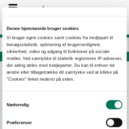
Denne hjemmeside bruger cookies
Vi bruger egne cookies samt cookies fra tredjepart til
besøgsstatistik, optimering af brugervenlighed,
sikkerhed, video og adgang til funktioner på sociale
Søg på adresse, postnummer, by, firmanavn
medier. Ved samtykke til statistik registreres IP-adresser,
der aldrig deles med tredjeparter. Du kan til enhver tid
ændre eller tilbagetrække dit samtykke ved at klikke på
Le Papillon
”Cookies” linket nederst på siden.
Vesterbrogade 182-184
1800 Frederiksberg C
Samtykkevalg
Nødvendig
13-06-
08-02-
18-03-15
27-11-13
19
18
Præferencer