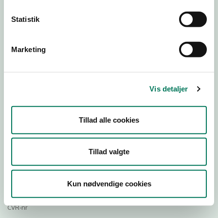
23
Statistik
Download
Marketing
Smileymærke
Detail
Vis detaljer
Virksomhedstype
Restauranter, kantiner, takeaway, værtshuse m.fl.
Tillad alle cookies
Branchegruppe
DD.56.10.99 Serveringsvirksomhed - Restauranter m.v.
Tillad valgte
Branche
111644
ID-nummer
Kun nødvendige cookies
31432812
CVR-nr