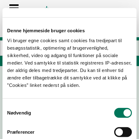
Denne hjemmeside bruger cookies
Vi bruger egne cookies samt cookies fra tredjepart til
besøgsstatistik, optimering af brugervenlighed,
sikkerhed, video og adgang til funktioner på sociale
Søg på adresse, postnummer, by, firmanavn
medier. Ved samtykke til statistik registreres IP-adresser,
der aldrig deles med tredjeparter. Du kan til enhver tid
ændre eller tilbagetrække dit samtykke ved at klikke på
FH, Kantine Fagbevægelsens
”Cookies” linket nederst på siden.
Hovedorganisation
Islands Brygge 32D
2300 København S
Samtykkevalg
Nødvendig
Præferencer
10-07-
27-11-24
13-07-22
02-12-21