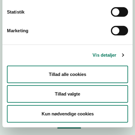
Statistik
Virksomhedstype
Branchegruppe
Marketing
Branche
ID-nummer
Vis detaljer
CVR-nr
P-nr
Tillad alle cookies
Tilføj smiley til dit website
Tillad valgte
Kopier link til at indsætte på virksomhedens hjemmeside
Kun nødvendige cookies