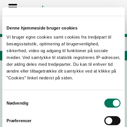
Denne hjemmeside bruger cookies
Vi bruger egne cookies samt cookies fra tredjepart til
besøgsstatistik, optimering af brugervenlighed,
sikkerhed, video og adgang til funktioner på sociale
Søg på adresse, postnummer, by, firmanavn
medier. Ved samtykke til statistik registreres IP-adresser,
der aldrig deles med tredjeparter. Du kan til enhver tid
ændre eller tilbagetrække dit samtykke ved at klikke på
”Cookies” linket nederst på siden.
Samtykkevalg
Nødvendig
Download
Smileymærke
Præferencer