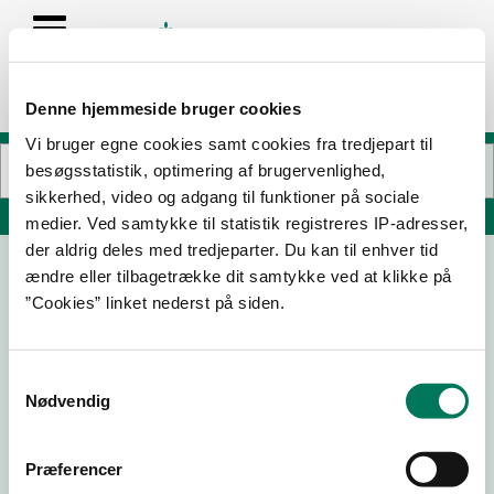
Denne hjemmeside bruger cookies
Vi bruger egne cookies samt cookies fra tredjepart til
besøgsstatistik, optimering af brugervenlighed,
sikkerhed, video og adgang til funktioner på sociale
Søg på adresse, postnummer, by, firmanavn
medier. Ved samtykke til statistik registreres IP-adresser,
der aldrig deles med tredjeparter. Du kan til enhver tid
ændre eller tilbagetrække dit samtykke ved at klikke på
Øbageren
”Cookies” linket nederst på siden.
Kostervej 2
4780 Stege
Samtykkevalg
Nødvendig
30-06-
23-04-
26-02-
15-01-26
26
26
26
Præferencer