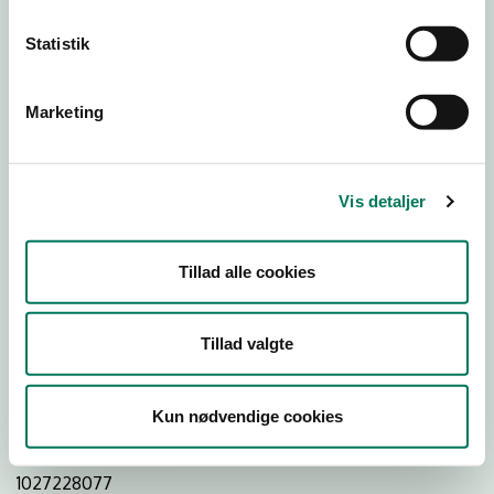
Statistik
Download
Smileymærke
Marketing
Detail
Virksomhedstype
Vis detaljer
Bagere og bagerafdelinger
Branchegruppe
Tillad alle cookies
DD.10.71.20 Specialforretning - Bager m.v.
Branche
Tillad valgte
1116822
ID-nummer
Kun nødvendige cookies
27675700
CVR-nr
1027228077