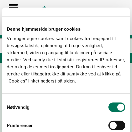
Denne hjemmeside bruger cookies
Vi bruger egne cookies samt cookies fra tredjepart til
besøgsstatistik, optimering af brugervenlighed,
sikkerhed, video og adgang til funktioner på sociale
Søg på adresse, postnummer, by, firmanavn
medier. Ved samtykke til statistik registreres IP-adresser,
der aldrig deles med tredjeparter. Du kan til enhver tid
ændre eller tilbagetrække dit samtykke ved at klikke på
Horsens Løve Apotek
”Cookies” linket nederst på siden.
Nørretorv 2
8700 Horsens
Samtykkevalg
Nødvendig
03-05-23
04-04-22
Præferencer