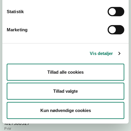
Statistik
Download Smileymærke
Marketing
Detail
Virksomhedstype
Dagligvareforretninger
Vis detaljer
Branchegruppe
DD.47.10.99 Dagligvareforretning uden/med begrænset
Tillad alle cookies
behandling
Branche
1120442
Tillad valgte
ID-nummer
35425284
Kun nødvendige cookies
CVR-nr
1027380529
P-nr