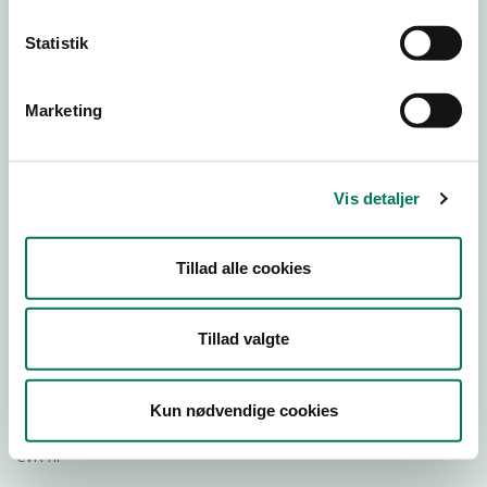
Statistik
Download
Smileymærke
Marketing
Detail
Virksomhedstype
Vis detaljer
Delikatesseforretninger og takeaway uden servering
Branchegruppe
Tillad alle cookies
DD.47.20.99 Specialforretning - Delikatesse,
specialiteter m.v. med behandling
Branche
Tillad valgte
1143848
ID-nummer
Kun nødvendige cookies
33652372
CVR-nr