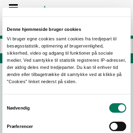
Denne hjemmeside bruger cookies
Vi bruger egne cookies samt cookies fra tredjepart til
besøgsstatistik, optimering af brugervenlighed,
sikkerhed, video og adgang til funktioner på sociale
Søg på adresse, postnummer, by, firmanavn
medier. Ved samtykke til statistik registreres IP-adresser,
der aldrig deles med tredjeparter. Du kan til enhver tid
ændre eller tilbagetrække dit samtykke ved at klikke på
FRUIT AND THE CITY
”Cookies” linket nederst på siden.
Hovedvejen 125 st, tv.
2600 Glostrup
Samtykkevalg
Nødvendig
23-05-
02-02-
22-05-
11-09-23
24
24
23
Præferencer