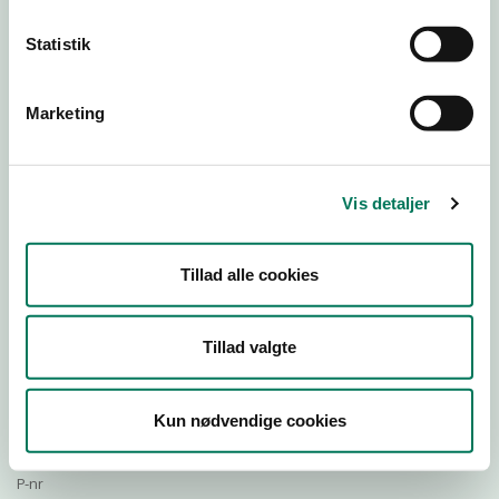
Statistik
Download Smileymærke
Marketing
Detail
Virksomhedstype
Vis detaljer
Restauranter, kantiner, takeaway, værtshuse m.fl.
Branchegruppe
Tillad alle cookies
DD.56.10.99 Serveringsvirksomhed - Restauranter m.v.
Branche
115204
Tillad valgte
ID-nummer
54399219
Kun nødvendige cookies
CVR-nr
1008600860
P-nr