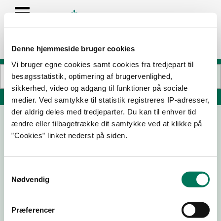
Denne hjemmeside bruger cookies
Vi bruger egne cookies samt cookies fra tredjepart til
besøgsstatistik, optimering af brugervenlighed,
sikkerhed, video og adgang til funktioner på sociale
Søg på adresse, postnummer, by, firmanavn
medier. Ved samtykke til statistik registreres IP-adresser,
der aldrig deles med tredjeparter. Du kan til enhver tid
ændre eller tilbagetrække dit samtykke ved at klikke på
Copenhagen Strand
”Cookies” linket nederst på siden.
Havnegade 37
1058 København K
Samtykkevalg
Nødvendig
25-02-
10-03-
24-11-23
30-11-22
25
22
Præferencer