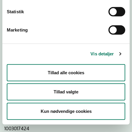
Statistik
Download Smileymærke
Marketing
Detail
Virksomhedstype
Vis detaljer
Dagligvareforretninger
Branchegruppe
Tillad alle cookies
DD.47.10.99 Dagligvareforretning uden/med begrænset
behandling
Branche
Tillad valgte
116244
ID-nummer
Kun nødvendige cookies
35954716
CVR-nr
1003017424