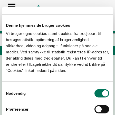
Denne hjemmeside bruger cookies
Vi bruger egne cookies samt cookies fra tredjepart til
besøgsstatistik, optimering af brugervenlighed,
sikkerhed, video og adgang til funktioner på sociale
Søg på adresse, postnummer, by, firmanavn
medier. Ved samtykke til statistik registreres IP-adresser,
der aldrig deles med tredjeparter. Du kan til enhver tid
ændre eller tilbagetrække dit samtykke ved at klikke på
Netto 7329
”Cookies” linket nederst på siden.
Jagtvej 223
2100 København Ø
Samtykkevalg
Nødvendig
02-09-
29-09-
01-09-
18-01-23
24
22
22
Præferencer