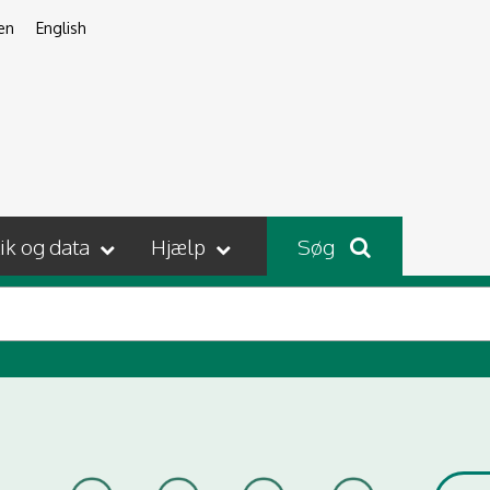
en
English
tik og data
Hjælp
Søg