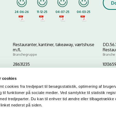
D
24-06-26
11-12-25
04-07-25
04-03-25
Restauranter, kantiner, takeaway, værtshuse
DD.56.
m.fl.
Restau
Branchegruppe
Branche
28631235
101365
CVR-nr
P-nr
 cookies
 cookies fra tredjepart til besøgsstatistik, optimering af bruger
Kopier link til at indsætte på virksomhedens hjemmeside
til funktioner på sociale medier. Ved samtykke til statistik regis
med tredjeparter. Du kan til enhver tid ændre eller tilbagetrække
linket nederst på siden.