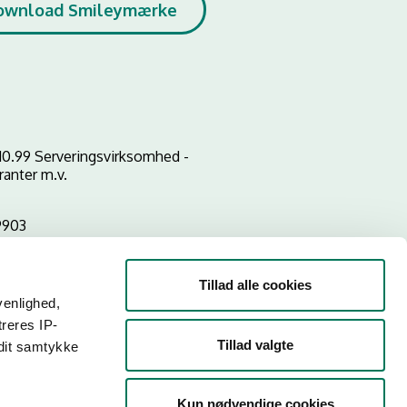
ownload Smileymærke
10.99 Serveringsvirksomhed -
ranter m.v.
9903
Tillad alle cookies
venlighed,
treres IP-
Tillad valgte
 dit samtykke
Kun nødvendige cookies