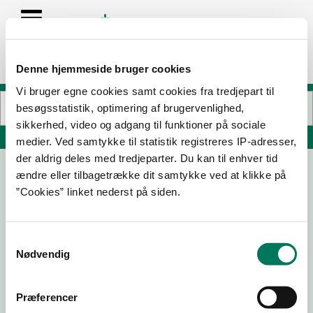
Denne hjemmeside bruger cookies
Vi bruger egne cookies samt cookies fra tredjepart til
besøgsstatistik, optimering af brugervenlighed,
sikkerhed, video og adgang til funktioner på sociale
Søg på adresse, postnummer, by, firmanavn
medier. Ved samtykke til statistik registreres IP-adresser,
der aldrig deles med tredjeparter. Du kan til enhver tid
ændre eller tilbagetrække dit samtykke ved at klikke på
”Cookies” linket nederst på siden.
Samtykkevalg
Nødvendig
Download
Smileymærke
Præferencer