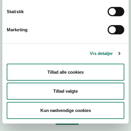
Statistik
Virksomhedstype
Branchegruppe
Marketing
Branche
ID-nummer
Vis detaljer
CVR-nr
P-nr
Tillad alle cookies
Tilføj smiley til dit website
Tillad valgte
Kopier link til at indsætte på virksomhedens hjemmeside
Kun nødvendige cookies