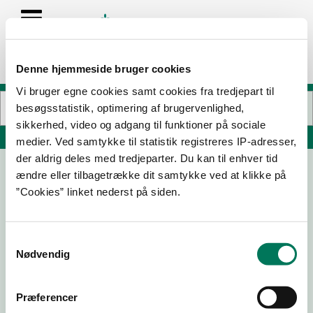
Denne hjemmeside bruger cookies
Vi bruger egne cookies samt cookies fra tredjepart til
besøgsstatistik, optimering af brugervenlighed,
sikkerhed, video og adgang til funktioner på sociale
Søg på adresse, postnummer, by, firmanavn
medier. Ved samtykke til statistik registreres IP-adresser,
der aldrig deles med tredjeparter. Du kan til enhver tid
ændre eller tilbagetrække dit samtykke ved at klikke på
Restaurant Kiin Kiin
”Cookies” linket nederst på siden.
Guldbergsgade 21
2200 København N
Samtykkevalg
Nødvendig
04-04-
19-12-24
22-12-21
16-12-19
22
Præferencer