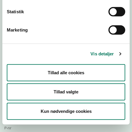
Statistik
Download Smileymærke
Marketing
Detail
Virksomhedstype
Vis detaljer
Restauranter, kantiner, takeaway, værtshuse m.fl.
Branchegruppe
Tillad alle cookies
DD.56.10.99 Serveringsvirksomhed - Restauranter m.v.
Branche
119559
Tillad valgte
ID-nummer
29603170
Kun nødvendige cookies
CVR-nr
1012843557
P-nr