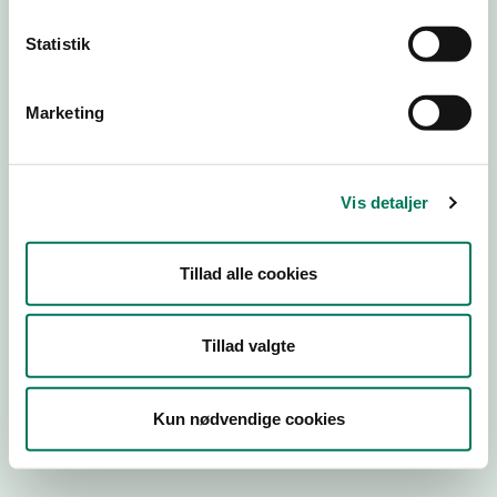
Statistik
Engros
Marketing
Virksomhedstype
Emballagevirksomheder m.fl.
Branchegruppe
Vis detaljer
EB.20.16.99 Fremstilling af fødevarekontaktmaterialer,
engros
Branche
Tillad alle cookies
119588
ID-nummer
Tillad valgte
25395107
CVR-nr
Kun nødvendige cookies
1021447796
P-nr