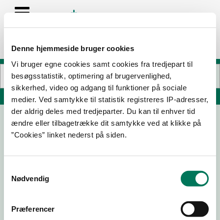
Denne hjemmeside bruger cookies
Vi bruger egne cookies samt cookies fra tredjepart til
besøgsstatistik, optimering af brugervenlighed,
sikkerhed, video og adgang til funktioner på sociale
Søg på adresse, postnummer, by, firmanavn
medier. Ved samtykke til statistik registreres IP-adresser,
der aldrig deles med tredjeparter. Du kan til enhver tid
ændre eller tilbagetrække dit samtykke ved at klikke på
Bülow Glas Bornholm A/S, Nexø
”Cookies” linket nederst på siden.
Østre Kajgade 3
3730 Nexø
Samtykkevalg
Nødvendig
13-05-
18-04-
02-03-
11-05-26
Præferencer
25
24
22