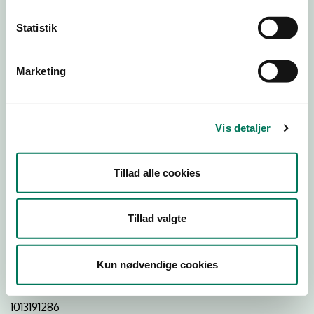
Statistik
Download
Smileymærke
Marketing
Detail
Virksomhedstype
Vis detaljer
Restauranter, kantiner, takeaway, værtshuse m.fl.
Branchegruppe
Tillad alle cookies
DD.56.10.99 Serveringsvirksomhed - Restauranter m.v.
Branche
Tillad valgte
119754
ID-nummer
Kun nødvendige cookies
30498283
CVR-nr
1013191286