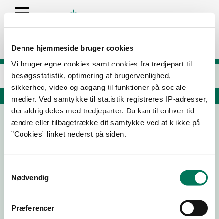
Denne hjemmeside bruger cookies
Vi bruger egne cookies samt cookies fra tredjepart til
besøgsstatistik, optimering af brugervenlighed,
sikkerhed, video og adgang til funktioner på sociale
Søg på adresse, postnummer, by, firmanavn
medier. Ved samtykke til statistik registreres IP-adresser,
der aldrig deles med tredjeparter. Du kan til enhver tid
ændre eller tilbagetrække dit samtykke ved at klikke på
Fischer
”Cookies” linket nederst på siden.
Victor Borges Plads 12
2100 København Ø
Samtykkevalg
Nødvendig
18-03-
18-04-
26-08-
12-10-23
26
23
21
Præferencer