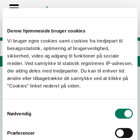
Denne hjemmeside bruger cookies
Vi bruger egne cookies samt cookies fra tredjepart til
besøgsstatistik, optimering af brugervenlighed,
sikkerhed, video og adgang til funktioner på sociale
Søg på adresse, postnummer, by, firmanavn
medier. Ved samtykke til statistik registreres IP-adresser,
der aldrig deles med tredjeparter. Du kan til enhver tid
ændre eller tilbagetrække dit samtykke ved at klikke på
Skovmøllen
”Cookies” linket nederst på siden.
Skovmøllevej 51
8270 Højbjerg
Samtykkevalg
Nødvendig
22-07-
03-04-
29-10-
18-12-24
26
25
24
Præferencer