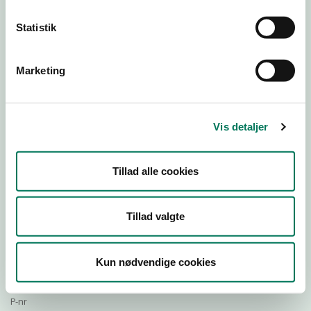
Statistik
Download Smileymærke
Marketing
Detail
Virksomhedstype
Vis detaljer
Restauranter, kantiner, takeaway, værtshuse m.fl.
Branchegruppe
Tillad alle cookies
DD.56.10.99 Serveringsvirksomhed - Restauranter m.v.
Branche
1202310
Tillad valgte
ID-nummer
42825638
Kun nødvendige cookies
CVR-nr
1027715547
P-nr