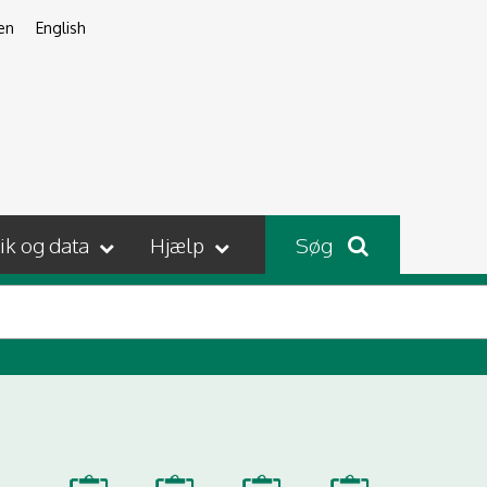
en
English
tik og data
Hjælp
Søg