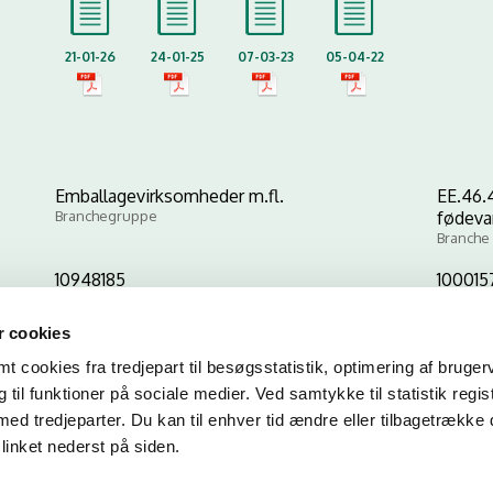
21-01-26
24-01-25
07-03-23
05-04-22
Emballagevirksomheder m.fl.
EE.46.
Branchegruppe
fødeva
Branche
10948185
100015
CVR-nr
P-nr
 cookies
 cookies fra tredjepart til besøgsstatistik, optimering af bruger
Kopier link til at indsætte på virksomhedens hjemmeside
til funktioner på sociale medier. Ved samtykke til statistik regis
med tredjeparter. Du kan til enhver tid ændre eller tilbagetrække
linket nederst på siden.