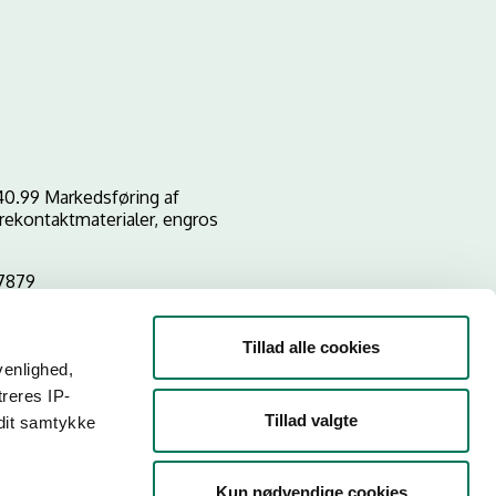
40.99 Markedsføring af
rekontaktmaterialer, engros
7879
Tillad alle cookies
venlighed,
treres IP-
Tillad valgte
 dit samtykke
Kun nødvendige cookies