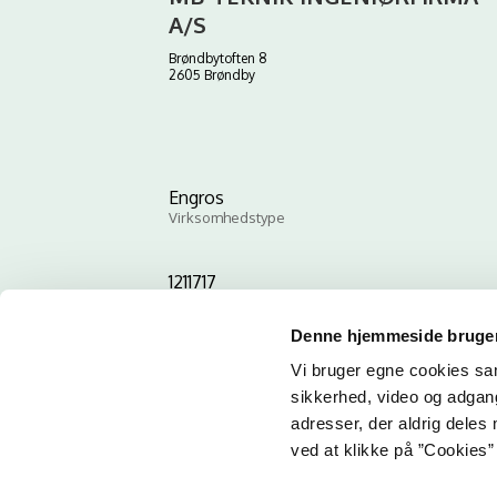
A/S
Brøndbytoften 8
2605 Brøndby
Engros
Virksomhedstype
1211717
ID-nummer
Denne hjemmeside bruger
Vi bruger egne cookies samt
sikkerhed, video og adgang 
adresser, der aldrig deles 
ved at klikke på ”Cookies” 