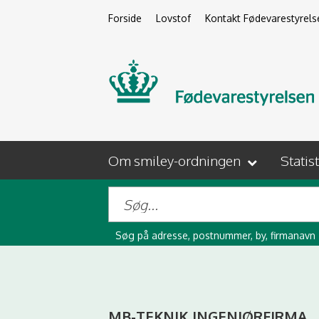
Forside
Lovstof
Kontakt Fødevarestyrels
Om smiley-ordningen
Statis
Søg på adresse, postnummer, by, firmanavn
MB-TEKNIK INGENIØRFIRMA