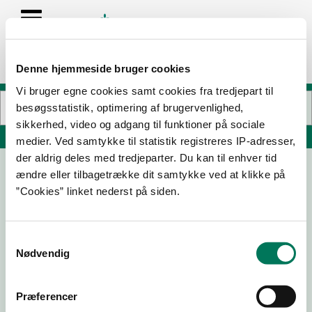
Denne hjemmeside bruger cookies
Vi bruger egne cookies samt cookies fra tredjepart til
besøgsstatistik, optimering af brugervenlighed,
sikkerhed, video og adgang til funktioner på sociale
Søg på adresse, postnummer, by, firmanavn
medier. Ved samtykke til statistik registreres IP-adresser,
der aldrig deles med tredjeparter. Du kan til enhver tid
ændre eller tilbagetrække dit samtykke ved at klikke på
ABC LAVPRIS, Fredericia ApS
”Cookies” linket nederst på siden.
Venusvej 12A
7000 Fredericia
Samtykkevalg
Nødvendig
30-10-
26-09-
07-04-
21-11-23
25
24
22
Præferencer