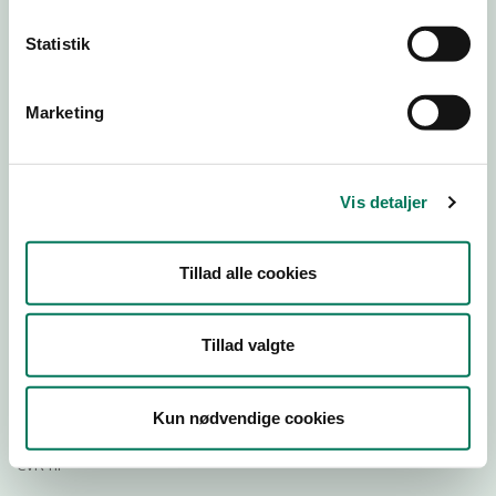
Statistik
Download
Smileymærke
Marketing
Detail
Virksomhedstype
Vis detaljer
Dagligvareforretninger
Branchegruppe
Tillad alle cookies
DD.47.10.99 Dagligvareforretning uden/med begrænset
behandling
Branche
Tillad valgte
1212076
ID-nummer
Kun nødvendige cookies
40988807
CVR-nr