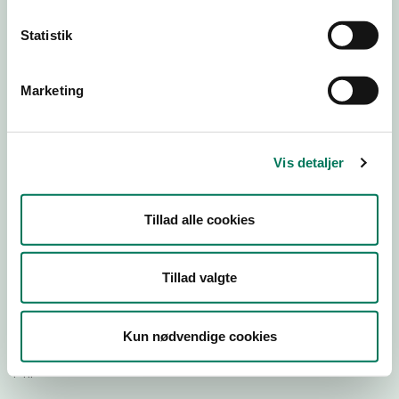
Statistik
Download Smileymærke
Marketing
Detail
Virksomhedstype
Restauranter, kantiner, takeaway, værtshuse m.fl.
Vis detaljer
Branchegruppe
DD.56.10.99 Serveringsvirksomhed - Restauranter m.v.
Tillad alle cookies
Branche
1215048
ID-nummer
Tillad valgte
37168645
CVR-nr
Kun nødvendige cookies
1027506220
P-nr