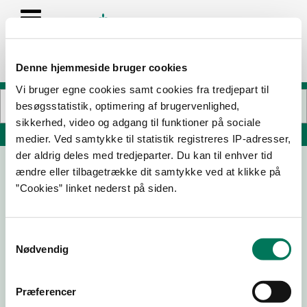
Denne hjemmeside bruger cookies
Vi bruger egne cookies samt cookies fra tredjepart til
besøgsstatistik, optimering af brugervenlighed,
sikkerhed, video og adgang til funktioner på sociale
Søg på adresse, postnummer, by, firmanavn
medier. Ved samtykke til statistik registreres IP-adresser,
der aldrig deles med tredjeparter. Du kan til enhver tid
ændre eller tilbagetrække dit samtykke ved at klikke på
GPwineshop
”Cookies” linket nederst på siden.
Kattesundet 10 st
1458 København K
Samtykkevalg
Nødvendig
30-04-26
Præferencer