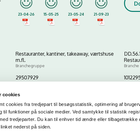
D
23-04-26
15-05-25
23-05-24
21-09-23
Restauranter, kantiner, takeaway, værtshuse
DD.56.
m.fl.
Restau
Branchegruppe
Branche
29507929
101229
CVR-nr
P-nr
 cookies
 cookies fra tredjepart til besøgsstatistik, optimering af bruger
Kopier link til at indsætte på virksomhedens hjemmeside
til funktioner på sociale medier. Ved samtykke til statistik regis
med tredjeparter. Du kan til enhver tid ændre eller tilbagetrække
linket nederst på siden.