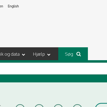
en
English
tik og data
Hjælp
Søg
t