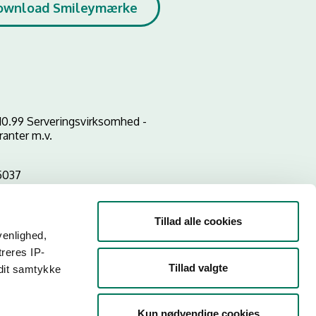
ownload Smileymærke
10.99 Serveringsvirksomhed -
ranter m.v.
5037
Tillad alle cookies
venlighed,
treres IP-
Tillad valgte
 dit samtykke
Kun nødvendige cookies