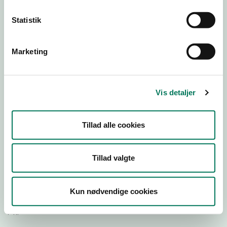
Statistik
Download Smileymærke
Marketing
Detail
Virksomhedstype
Restauranter, kantiner, takeaway, værtshuse m.fl.
Vis detaljer
Branchegruppe
DD.56.10.99 Serveringsvirksomhed - Restauranter m.v.
Tillad alle cookies
Branche
1221476
ID-nummer
Tillad valgte
42275557
CVR-nr
Kun nødvendige cookies
1026984412
P-nr