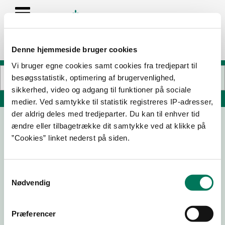
Denne hjemmeside bruger cookies
Vi bruger egne cookies samt cookies fra tredjepart til
besøgsstatistik, optimering af brugervenlighed,
sikkerhed, video og adgang til funktioner på sociale
Søg på adresse, postnummer, by, firmanavn
medier. Ved samtykke til statistik registreres IP-adresser,
der aldrig deles med tredjeparter. Du kan til enhver tid
ændre eller tilbagetrække dit samtykke ved at klikke på
Bean Machine ApS
”Cookies” linket nederst på siden.
Kronprinsensgade 99
6700 Esbjerg
Samtykkevalg
Nødvendig
13-07-22
Præferencer