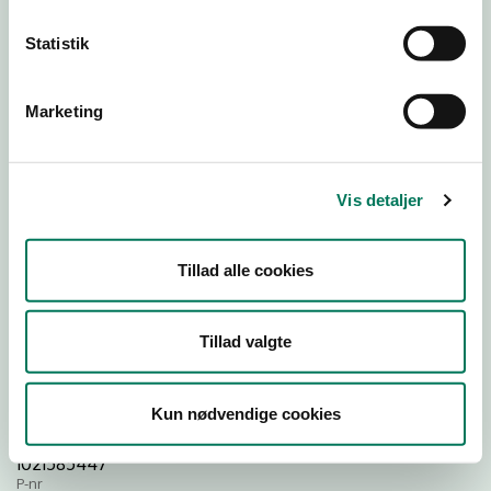
Statistik
Download
Smileymærke
Marketing
Detail
Virksomhedstype
Vis detaljer
Restauranter, kantiner, takeaway, værtshuse m.fl.
Branchegruppe
Tillad alle cookies
DD.56.10.99 Serveringsvirksomhed - Restauranter m.v.
Branche
1224744
Tillad valgte
ID-nummer
37846503
Kun nødvendige cookies
CVR-nr
1021585447
P-nr