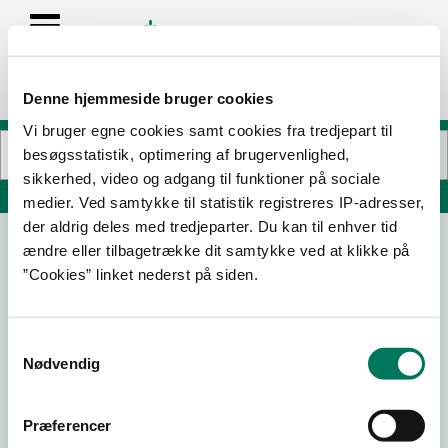
Denne hjemmeside bruger cookies
Vi bruger egne cookies samt cookies fra tredjepart til
besøgsstatistik, optimering af brugervenlighed,
sikkerhed, video og adgang til funktioner på sociale
Søg på adresse, postnummer, by, firmanavn
medier. Ved samtykke til statistik registreres IP-adresser,
der aldrig deles med tredjeparter. Du kan til enhver tid
ændre eller tilbagetrække dit samtykke ved at klikke på
Lamduan thai kitchen
”Cookies” linket nederst på siden.
Rydagervej 4
2620 Albertslund
Samtykkevalg
Nødvendig
14-08-25
06-05-22
Præferencer