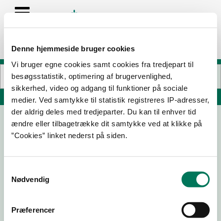
Denne hjemmeside bruger cookies
Vi bruger egne cookies samt cookies fra tredjepart til
besøgsstatistik, optimering af brugervenlighed,
sikkerhed, video og adgang til funktioner på sociale
Søg på adresse, postnummer, by, firmanavn
medier. Ved samtykke til statistik registreres IP-adresser,
der aldrig deles med tredjeparter. Du kan til enhver tid
ændre eller tilbagetrække dit samtykke ved at klikke på
Nadias Sandwich ApS
”Cookies” linket nederst på siden.
Hobrovej 452
9200 Aalborg SV
Samtykkevalg
Nødvendig
05-01-
07-04-
28-10-
23-09-
26
25
24
24
Præferencer