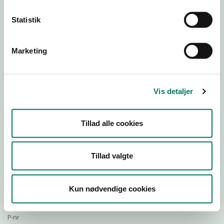
Statistik
Download Smileymærke
Marketing
Detail
Virksomhedstype
Vis detaljer
Restauranter, kantiner, takeaway, værtshuse m.fl.
Branchegruppe
Tillad alle cookies
DD.56.10.99 Serveringsvirksomhed - Restauranter m.v.
Branche
124003
Tillad valgte
ID-nummer
28964684
Kun nødvendige cookies
CVR-nr
1016568399
P-nr