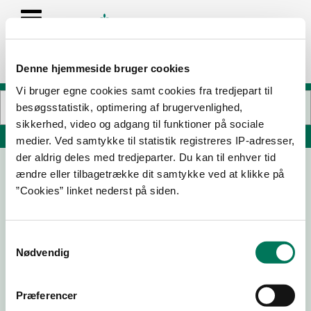
Denne hjemmeside bruger cookies
Vi bruger egne cookies samt cookies fra tredjepart til
besøgsstatistik, optimering af brugervenlighed,
sikkerhed, video og adgang til funktioner på sociale
Søg på adresse, postnummer, by, firmanavn
medier. Ved samtykke til statistik registreres IP-adresser,
der aldrig deles med tredjeparter. Du kan til enhver tid
ændre eller tilbagetrække dit samtykke ved at klikke på
Spar Risskov
”Cookies” linket nederst på siden.
Tornebakken 1
8240 Risskov
Samtykkevalg
Nødvendig
21-07-
20-05-
03-10-
12-08-
26
25
24
24
Præferencer