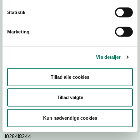
Statistik
Download Smileymærke
Marketing
Detail
Virksomhedstype
Vis detaljer
Dagligvareforretninger
Branchegruppe
Tillad alle cookies
DD.47.10.99 Dagligvareforretning uden/med begrænset
behandling
Branche
Tillad valgte
1245720
ID-nummer
Kun nødvendige cookies
43393871
CVR-nr
1028418244