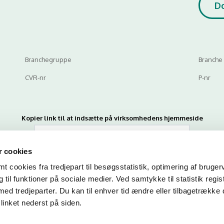
D
Branchegruppe
Branche
CVR-nr
P-nr
Kopier link til at indsætte på virksomhedens hjemmeside
 cookies
 cookies fra tredjepart til besøgsstatistik, optimering af bruger
til funktioner på sociale medier. Ved samtykke til statistik regis
med tredjeparter. Du kan til enhver tid ændre eller tilbagetrække
linket nederst på siden.
n du indtaste din mail og abonnere på denne virksomheds kontrolrapporte
en mail, når der kommer en ny kontrolrapport.