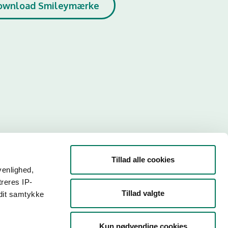
ownload Smileymærke
Tillad alle cookies
venlighed,
treres IP-
Tillad valgte
 dit samtykke
r. Så
Kun nødvendige cookies