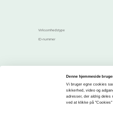
Virksomhedstype
ID-nummer
Denne hjemmeside bruger
Vi bruger egne cookies samt
Email
sikkerhed, video og adgang 
adresser, der aldrig deles 
ved at klikke på ”Cookies” 
Her ka
får du 