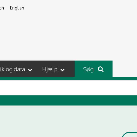
en
English
tik og data
Hjælp
Søg