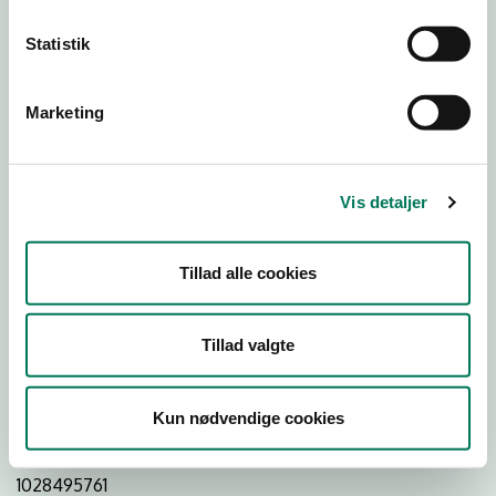
Statistik
Download
Smileymærke
Marketing
Detail
Virksomhedstype
Vis detaljer
Restauranter, kantiner, takeaway, værtshuse m.fl.
Branchegruppe
Tillad alle cookies
DD.56.10.99 Serveringsvirksomhed - Restauranter m.v.
Branche
Tillad valgte
1250491
ID-nummer
Kun nødvendige cookies
42666572
CVR-nr
1028495761