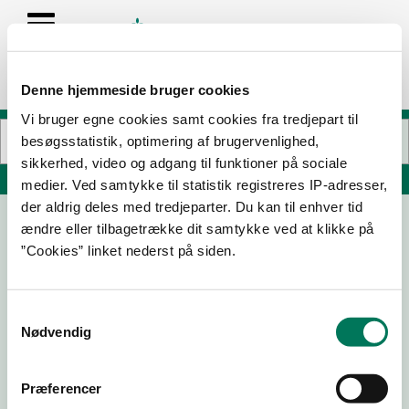
Denne hjemmeside bruger cookies
Vi bruger egne cookies samt cookies fra tredjepart til
besøgsstatistik, optimering af brugervenlighed,
sikkerhed, video og adgang til funktioner på sociale
Søg på adresse, postnummer, by, firmanavn
medier. Ved samtykke til statistik registreres IP-adresser,
der aldrig deles med tredjeparter. Du kan til enhver tid
ændre eller tilbagetrække dit samtykke ved at klikke på
Pepitos pizza &grill
”Cookies” linket nederst på siden.
Burschesgade 4
8900 Randers C
Samtykkevalg
Nødvendig
16-06-
28-07-
23-05-
30-11-22
26
25
23
Præferencer