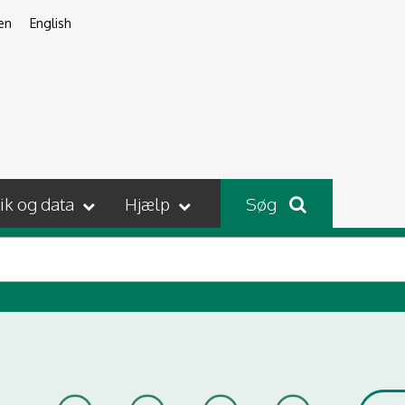
en
English
tik og data
Hjælp
Søg