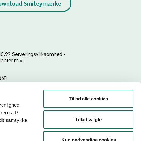
ownload Smileymærke
10.99 Serveringsvirksomhed -
ranter m.v.
511
Tillad alle cookies
venlighed,
treres IP-
Tillad valgte
 dit samtykke
Kun nødvendige cookies