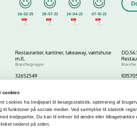
D
26-02-25
28-07-23
24-04-23
07-10-22
Restauranter, kantiner, takeaway, værtshuse
DD.56.
m.fl.
Restau
Branchegruppe
Branche
32652549
1015705
CVR-nr
P-nr
 cookies
 cookies fra tredjepart til besøgsstatistik, optimering af bruger
Kopier link til at indsætte på virksomhedens hjemmeside
til funktioner på sociale medier. Ved samtykke til statistik regis
med tredjeparter. Du kan til enhver tid ændre eller tilbagetrække
linket nederst på siden.