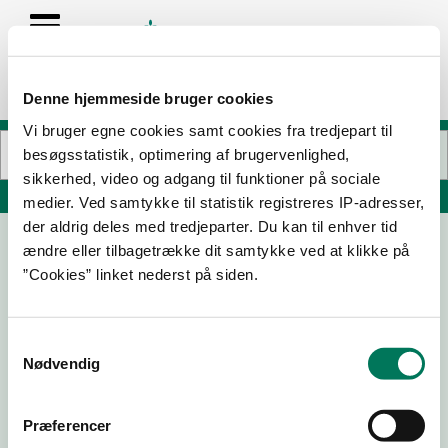
Denne hjemmeside bruger cookies
Vi bruger egne cookies samt cookies fra tredjepart til
besøgsstatistik, optimering af brugervenlighed,
sikkerhed, video og adgang til funktioner på sociale
Søg på adresse, postnummer, by, firmanavn
medier. Ved samtykke til statistik registreres IP-adresser,
der aldrig deles med tredjeparter. Du kan til enhver tid
ændre eller tilbagetrække dit samtykke ved at klikke på
”Cookies” linket nederst på siden.
Samtykkevalg
Nødvendig
Download
Smileymærke
Præferencer