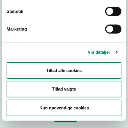
Statistik
Virksomhedstype
Branchegruppe
Marketing
Branche
ID-nummer
Vis detaljer
CVR-nr
P-nr
Tillad alle cookies
Tilføj smiley til dit website
Tillad valgte
Kopier link til at indsætte på virksomhedens hjemmeside
Kun nødvendige cookies