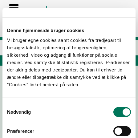
Denne hjemmeside bruger cookies
Vi bruger egne cookies samt cookies fra tredjepart til
besøgsstatistik, optimering af brugervenlighed,
sikkerhed, video og adgang til funktioner på sociale
Søg på adresse, postnummer, by, firmanavn
medier. Ved samtykke til statistik registreres IP-adresser,
der aldrig deles med tredjeparter. Du kan til enhver tid
ændre eller tilbagetrække dit samtykke ved at klikke på
REMA Distribution Danmark A/S, R02
”Cookies” linket nederst på siden.
Reitanparken 2
8700 Horsens
Samtykkevalg
Nødvendig
07-08-
29-08-
25-05-
25-10-22
Præferencer
25
24
23