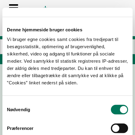
Denne hjemmeside bruger cookies
Vi bruger egne cookies samt cookies fra tredjepart til
besøgsstatistik, optimering af brugervenlighed,
sikkerhed, video og adgang til funktioner på sociale
Søg på adresse, postnummer, by, firmanavn
medier. Ved samtykke til statistik registreres IP-adresser,
der aldrig deles med tredjeparter. Du kan til enhver tid
ændre eller tilbagetrække dit samtykke ved at klikke på
Kaysen Keramik
”Cookies” linket nederst på siden.
Nestors Alle 36
2650 Hvidovre
Samtykkevalg
Nødvendig
03-10-
20-10-
25-11-25
10-12-24
23
22
Præferencer