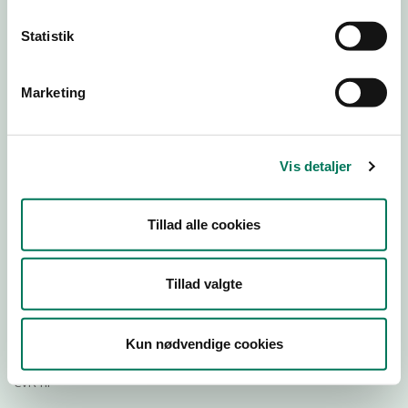
Statistik
Download
Smileymærke
Marketing
Detail
Virksomhedstype
Vis detaljer
Keramikere, glaspustere m.fl.
Branchegruppe
Tillad alle cookies
DD.23.00.99 Fremstilling af fødevarekontaktmaterialer,
detail
Branche
Tillad valgte
1253618
ID-nummer
Kun nødvendige cookies
28193300
CVR-nr