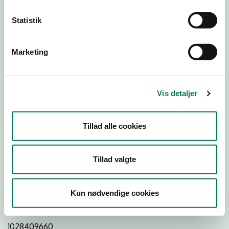
Statistik
Download
Smileymærke
Marketing
Detail
Virksomhedstype
Vis detaljer
Delikatesseforretninger og takeaway uden servering
Branchegruppe
Tillad alle cookies
DD.47.20.99 Specialforretning - Delikatesse,
specialiteter m.v. med behandling
Branche
Tillad valgte
1255630
ID-nummer
Kun nødvendige cookies
43388142
CVR-nr
1028409660