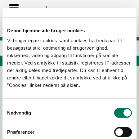
Denne hjemmeside bruger cookies
Vi bruger egne cookies samt cookies fra tredjepart til
besøgsstatistik, optimering af brugervenlighed,
sikkerhed, video og adgang til funktioner på sociale
Søg på adresse, postnummer, by, firmanavn
medier. Ved samtykke til statistik registreres IP-adresser,
der aldrig deles med tredjeparter. Du kan til enhver tid
ændre eller tilbagetrække dit samtykke ved at klikke på
Det Lille Bryggeri ApS
”Cookies” linket nederst på siden.
Egerupvej 16
4100 Ringsted
Samtykkevalg
Nødvendig
16-12-24
07-09-23
Præferencer