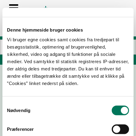
Denne hjemmeside bruger cookies
Vi bruger egne cookies samt cookies fra tredjepart til
besøgsstatistik, optimering af brugervenlighed,
sikkerhed, video og adgang til funktioner på sociale
Søg på adresse, postnummer, by, firmanavn
medier. Ved samtykke til statistik registreres IP-adresser,
der aldrig deles med tredjeparter. Du kan til enhver tid
ændre eller tilbagetrække dit samtykke ved at klikke på
Ny Hattenæs
”Cookies” linket nederst på siden.
Hattenæs 7
8600 Silkeborg
Samtykkevalg
Nødvendig
30-07-
23-07-
19-01-
12-12-24
24
24
24
Præferencer