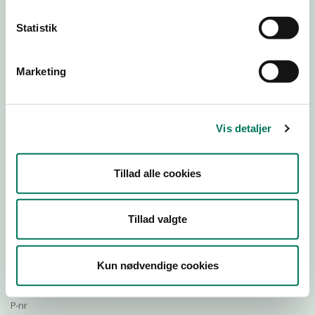
Statistik
Download Smileymærke
Marketing
Detail
Virksomhedstype
Vis detaljer
Restauranter, kantiner, takeaway, værtshuse m.fl.
Branchegruppe
Tillad alle cookies
DD.56.10.99 Serveringsvirksomhed - Restauranter m.v.
Branche
1255939
Tillad valgte
ID-nummer
41921323
Kun nødvendige cookies
CVR-nr
1028364837
P-nr