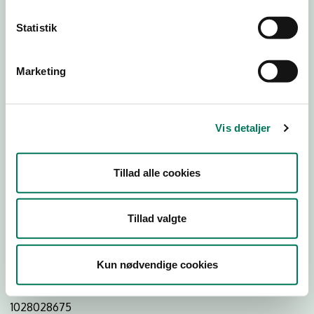
Statistik
Download
Smileymærke
Marketing
Detail
Virksomhedstype
Vis detaljer
Bagere og bagerafdelinger
Branchegruppe
Tillad alle cookies
DD.10.71.20 Specialforretning - Bager m.v.
Branche
Tillad valgte
1256907
ID-nummer
Kun nødvendige cookies
43081225
CVR-nr
1028028675