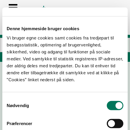
Denne hjemmeside bruger cookies
Vi bruger egne cookies samt cookies fra tredjepart til
besøgsstatistik, optimering af brugervenlighed,
sikkerhed, video og adgang til funktioner på sociale
Søg på adresse, postnummer, by, firmanavn
medier. Ved samtykke til statistik registreres IP-adresser,
der aldrig deles med tredjeparter. Du kan til enhver tid
ændre eller tilbagetrække dit samtykke ved at klikke på
Groft ApS
”Cookies” linket nederst på siden.
Strandvejen 34 d
8300 Odder
Samtykkevalg
Nødvendig
30-07-
22-08-
07-03-
20-09-
26
25
25
24
Præferencer