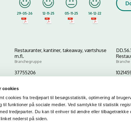
D
29-05-26
12-11-25
05-11-25
14-12-22
Restauranter, kantiner, takeaway, værtshuse
DD.56.
m.fl.
Restau
Branchegruppe
Branche
37755206
102145
CVR-nr
P-nr
 cookies
 cookies fra tredjepart til besøgsstatistik, optimering af bruger
Kopier link til at indsætte på virksomhedens hjemmeside
til funktioner på sociale medier. Ved samtykke til statistik regis
med tredjeparter. Du kan til enhver tid ændre eller tilbagetrække
linket nederst på siden.