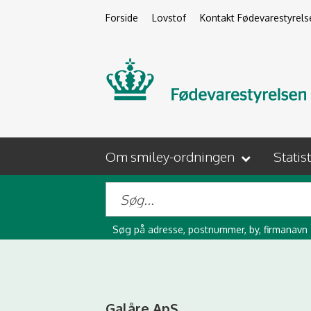
Forside
Lovstof
Kontakt Fødevarestyrels
Om smiley-ordningen
Statis
Søg på adresse, postnummer, by, firmanavn
Galåre ApS