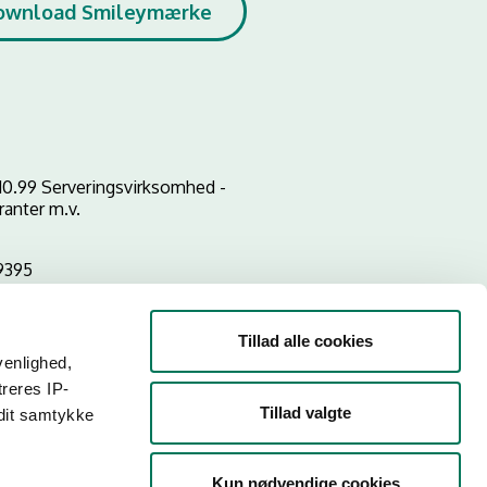
ownload Smileymærke
10.99 Serveringsvirksomhed -
ranter m.v.
9395
Tillad alle cookies
venlighed,
treres IP-
Tillad valgte
 dit samtykke
Kun nødvendige cookies