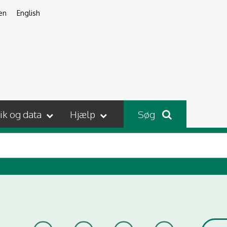
en
English
tik og data
Hjælp
Søg