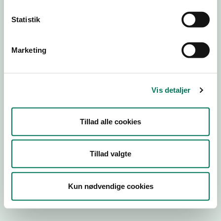
Statistik
Engros
Marketing
Virksomhedstype
Kontorvirksomheder m.fl.
Branchegruppe
Vis detaljer
EE.46.17.00 Kontorvirksomhed eller agenturvirksomhed -
uden lager
Branche
Tillad alle cookies
126840
ID-nummer
Tillad valgte
33644280
CVR-nr
Kun nødvendige cookies
1016843314
P-nr