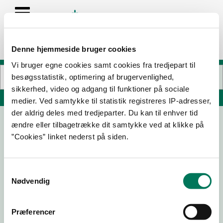
Denne hjemmeside bruger cookies
Vi bruger egne cookies samt cookies fra tredjepart til
besøgsstatistik, optimering af brugervenlighed,
sikkerhed, video og adgang til funktioner på sociale
Søg på adresse, postnummer, by, firmanavn
medier. Ved samtykke til statistik registreres IP-adresser,
der aldrig deles med tredjeparter. Du kan til enhver tid
ændre eller tilbagetrække dit samtykke ved at klikke på
Eurodan Poultry ApS
”Cookies” linket nederst på siden.
Kværsgade 18
6300 Gråsten
Samtykkevalg
Nødvendig
23-09-
06-08-
17-11-23
10-10-22
Præferencer
20
19