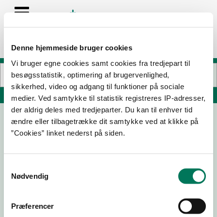
Denne hjemmeside bruger cookies
Vi bruger egne cookies samt cookies fra tredjepart til
besøgsstatistik, optimering af brugervenlighed,
sikkerhed, video og adgang til funktioner på sociale
Søg på adresse, postnummer, by, firmanavn
medier. Ved samtykke til statistik registreres IP-adresser,
der aldrig deles med tredjeparter. Du kan til enhver tid
ændre eller tilbagetrække dit samtykke ved at klikke på
”Cookies” linket nederst på siden.
Samtykkevalg
Nødvendig
Download
Smileymærke
Præferencer