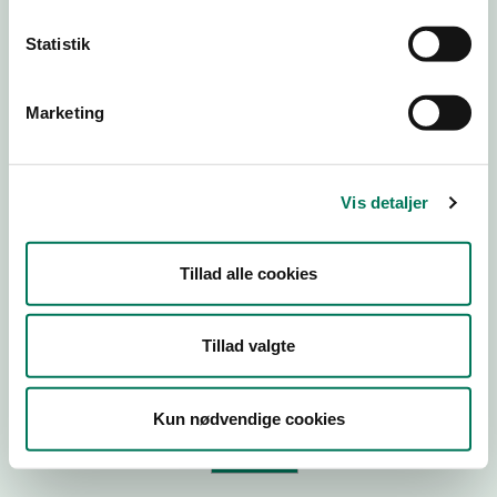
Statistik
Virksomhedstype
Branchegruppe
Marketing
Branche
ID-nummer
Vis detaljer
CVR-nr
P-nr
Tillad alle cookies
Tilføj smiley til dit website
Tillad valgte
Kopier link til at indsætte på virksomhedens hjemmeside
Kun nødvendige cookies