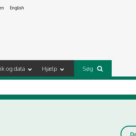
en
English
tik og data
Hjælp
Søg
D