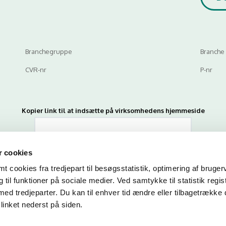
Branchegruppe
Branche
CVR-nr
P-nr
Kopier link til at indsætte på virksomhedens hjemmeside
 cookies
 cookies fra tredjepart til besøgsstatistik, optimering af bruger
til funktioner på sociale medier. Ved samtykke til statistik regis
med tredjeparter. Du kan til enhver tid ændre eller tilbagetrække
n du indtaste din mail og abonnere på denne virksomheds kontrolrapporte
linket nederst på siden.
en mail, når der kommer en ny kontrolrapport.