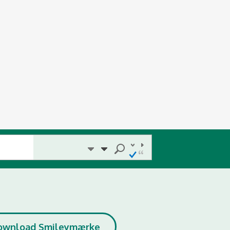
ownload Smileymærke