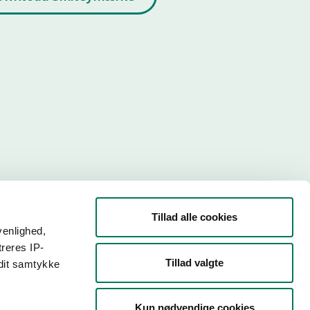
Tillad alle cookies
venlighed,
treres IP-
Tillad valgte
 dit samtykke
r. Så
Kun nødvendige cookies