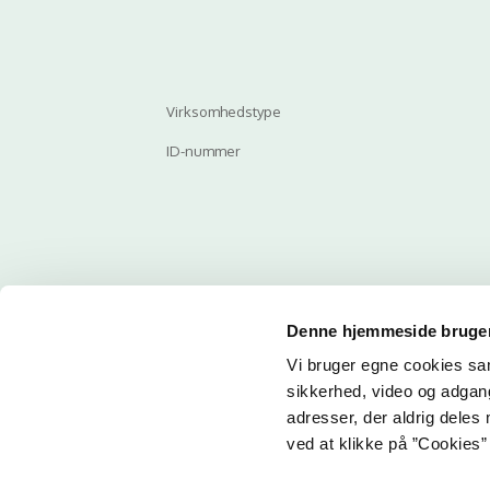
Virksomhedstype
ID-nummer
Denne hjemmeside bruger
Vi bruger egne cookies samt
Email
sikkerhed, video og adgang 
adresser, der aldrig deles 
Her ka
ved at klikke på ”Cookies” 
får du 