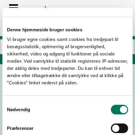
Denne hjemmeside bruger cookies
Vi bruger egne cookies samt cookies fra tredjepart til
besøgsstatistik, optimering af brugervenlighed,
sikkerhed, video og adgang til funktioner på sociale
Søg på adresse, postnummer, by, firmanavn
medier. Ved samtykke til statistik registreres IP-adresser,
der aldrig deles med tredjeparter. Du kan til enhver tid
ændre eller tilbagetrække dit samtykke ved at klikke på
Cafe Road House v/Daniel Youseff
”Cookies” linket nederst på siden.
Hovedvejen 49
8361 Hasselager
Samtykkevalg
Nødvendig
17-07-
05-09-
17-11-25
26
24
Præferencer