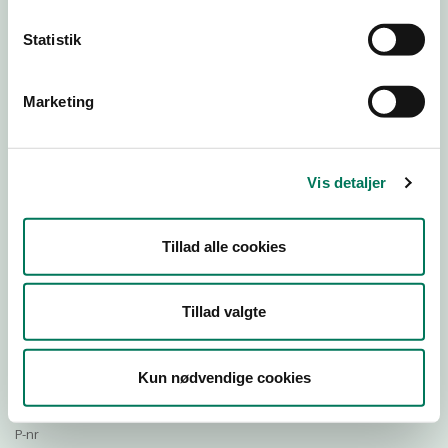
Statistik
Download Smileymærke
Marketing
Detail
Virksomhedstype
Vis detaljer
Restauranter, kantiner, takeaway, værtshuse m.fl.
Branchegruppe
Tillad alle cookies
DD.56.10.99 Serveringsvirksomhed - Restauranter m.v.
Branche
1274653
Tillad valgte
ID-nummer
27032567
Kun nødvendige cookies
CVR-nr
1015852654
P-nr