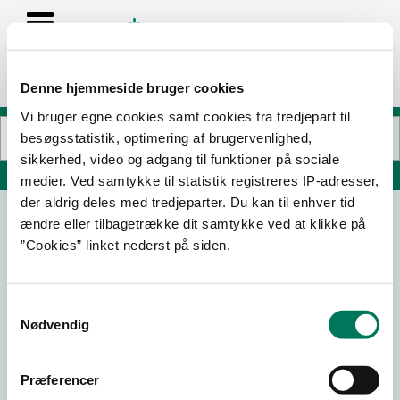
Denne hjemmeside bruger cookies
Vi bruger egne cookies samt cookies fra tredjepart til
besøgsstatistik, optimering af brugervenlighed,
sikkerhed, video og adgang til funktioner på sociale
Søg på adresse, postnummer, by, firmanavn
medier. Ved samtykke til statistik registreres IP-adresser,
der aldrig deles med tredjeparter. Du kan til enhver tid
ændre eller tilbagetrække dit samtykke ved at klikke på
Restaurant Amalie
”Cookies” linket nederst på siden.
Amaliegade 11
1256 København K
Samtykkevalg
Nødvendig
12-05-
25-08-
23-06-
17-03-23
26
25
23
Præferencer