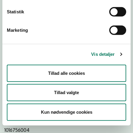
Statistik
Download
Smileymærke
Marketing
Detail
Virksomhedstype
Vis detaljer
Restauranter, kantiner, takeaway, værtshuse m.fl.
Branchegruppe
Tillad alle cookies
DD.56.10.99 Serveringsvirksomhed - Restauranter m.v.
Branche
Tillad valgte
127496
ID-nummer
Kun nødvendige cookies
33583745
CVR-nr
1016756004