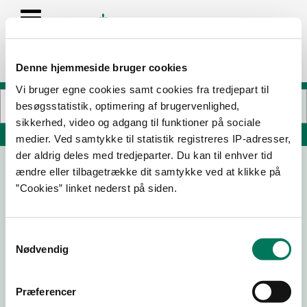
Denne hjemmeside bruger cookies
Vi bruger egne cookies samt cookies fra tredjepart til
besøgsstatistik, optimering af brugervenlighed,
sikkerhed, video og adgang til funktioner på sociale
Søg på adresse, postnummer, by, firmanavn
medier. Ved samtykke til statistik registreres IP-adresser,
der aldrig deles med tredjeparter. Du kan til enhver tid
ændre eller tilbagetrække dit samtykke ved at klikke på
7-Eleven Butik 41
”Cookies” linket nederst på siden.
Banegårdspladsen 6
8000 Aarhus C
Samtykkevalg
Nødvendig
23-02-23
Præferencer