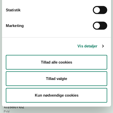
Statistik
Download
Smileymærke
Marketing
Detail
Virksomhedstype
Vis detaljer
Restauranter, kantiner, takeaway, værtshuse m.fl.
Branchegruppe
Tillad alle cookies
DD.56.10.99 Serveringsvirksomhed - Restauranter m.v.
Branche
1277165
Tillad valgte
ID-nummer
43732978
Kun nødvendige cookies
CVR-nr
1028867162
P-nr