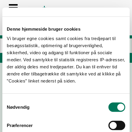
Denne hjemmeside bruger cookies
Vi bruger egne cookies samt cookies fra tredjepart til
besøgsstatistik, optimering af brugervenlighed,
sikkerhed, video og adgang til funktioner på sociale
Søg på adresse, postnummer, by, firmanavn
medier. Ved samtykke til statistik registreres IP-adresser,
der aldrig deles med tredjeparter. Du kan til enhver tid
ændre eller tilbagetrække dit samtykke ved at klikke på
Den Rullende Grill Bil 1 AK 52944
”Cookies” linket nederst på siden.
Hellebjergvej 1
3120 Dronningmølle
Samtykkevalg
Nødvendig
15-04-
30-10-
07-05-
10-10-25
26
25
24
Præferencer