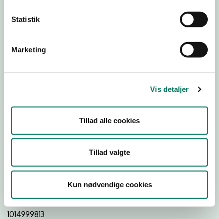
Statistik
Download
Smileymærke
Marketing
Detail
Virksomhedstype
Vis detaljer
Restauranter, kantiner, takeaway, værtshuse m.fl.
Branchegruppe
Tillad alle cookies
DD.56.10.99 Serveringsvirksomhed - Restauranter m.v.
Branche
Tillad valgte
127901
ID-nummer
Kun nødvendige cookies
25918134
CVR-nr
1014999813