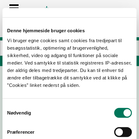
Denne hjemmeside bruger cookies
Vi bruger egne cookies samt cookies fra tredjepart til
besøgsstatistik, optimering af brugervenlighed,
sikkerhed, video og adgang til funktioner på sociale
Søg på adresse, postnummer, by, firmanavn
medier. Ved samtykke til statistik registreres IP-adresser,
der aldrig deles med tredjeparter. Du kan til enhver tid
ændre eller tilbagetrække dit samtykke ved at klikke på
”Cookies” linket nederst på siden.
Samtykkevalg
Nødvendig
Download
Smileymærke
Præferencer