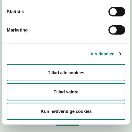
Statistik
Virksomhedstype
Branchegruppe
Marketing
Branche
ID-nummer
Vis detaljer
CVR-nr
P-nr
Tillad alle cookies
Tilføj smiley til dit website
Tillad valgte
Kopier link til at indsætte på virksomhedens hjemmeside
Kun nødvendige cookies