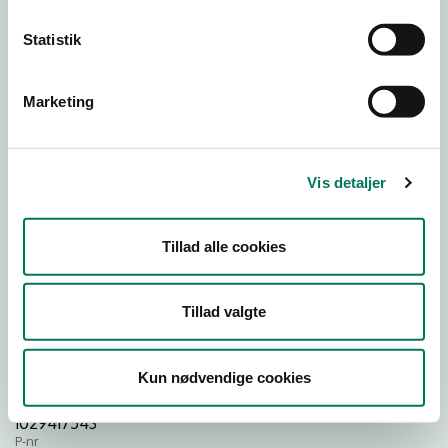
Statistik
Download
Smileymærke
Marketing
Detail
Virksomhedstype
Vis detaljer
Restauranter, kantiner, takeaway, værtshuse m.fl.
Branchegruppe
Tillad alle cookies
DD.56.10.99 Serveringsvirksomhed - Restauranter m.v.
Branche
1285647
Tillad valgte
ID-nummer
43718452
Kun nødvendige cookies
CVR-nr
1029417543
P-nr