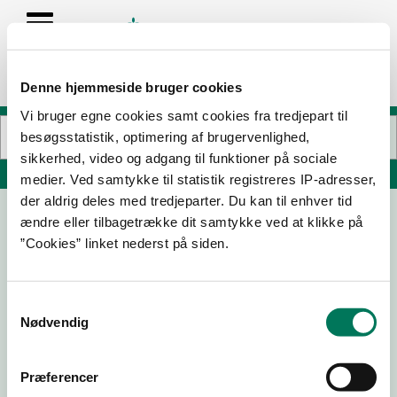
Denne hjemmeside bruger cookies
Vi bruger egne cookies samt cookies fra tredjepart til
besøgsstatistik, optimering af brugervenlighed,
sikkerhed, video og adgang til funktioner på sociale
Søg på adresse, postnummer, by, firmanavn
medier. Ved samtykke til statistik registreres IP-adresser,
der aldrig deles med tredjeparter. Du kan til enhver tid
ændre eller tilbagetrække dit samtykke ved at klikke på
Skagen Fiskerestaurant Kolding
”Cookies” linket nederst på siden.
Akseltorv 8A
6000 Kolding
Samtykkevalg
Nødvendig
04-06-26
12-04-23
Præferencer