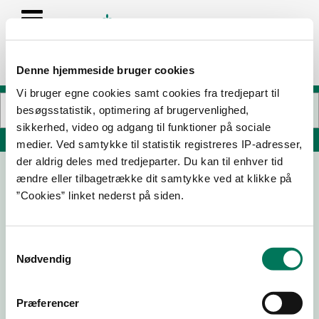
Denne hjemmeside bruger cookies
Vi bruger egne cookies samt cookies fra tredjepart til
besøgsstatistik, optimering af brugervenlighed,
sikkerhed, video og adgang til funktioner på sociale
Søg på adresse, postnummer, by, firmanavn
medier. Ved samtykke til statistik registreres IP-adresser,
der aldrig deles med tredjeparter. Du kan til enhver tid
ændre eller tilbagetrække dit samtykke ved at klikke på
Postevand ApS
”Cookies” linket nederst på siden.
Værkstedvej 41
2500 Valby
Samtykkevalg
Nødvendig
20-06-23
Præferencer