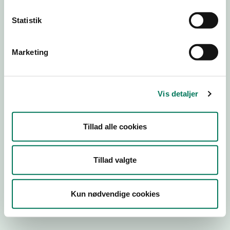
Statistik
Engros
Virksomhedstype
Marketing
Kontorvirksomheder m.fl.
Branchegruppe
Vis detaljer
EE.46.17.00 Kontorvirksomhed eller agenturvirksomhed -
uden lager
Branche
Tillad alle cookies
1286393
ID-nummer
Tillad valgte
37435031
CVR-nr
1021136634
Kun nødvendige cookies
P-nr