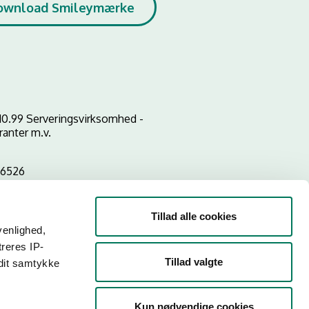
ownload Smileymærke
10.99 Serveringsvirksomhed -
ranter m.v.
06526
Tillad alle cookies
venlighed,
treres IP-
Tillad valgte
 dit samtykke
Kun nødvendige cookies