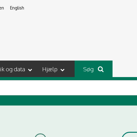
en
English
tik og data
Hjælp
Søg