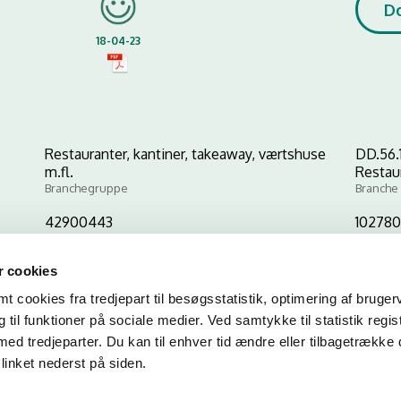
D
18-04-23
Restauranter, kantiner, takeaway, værtshuse
DD.56.
m.fl.
Restau
Branchegruppe
Branche
42900443
10278
CVR-nr
P-nr
 cookies
 cookies fra tredjepart til besøgsstatistik, optimering af bruger
Kopier link til at indsætte på virksomhedens hjemmeside
til funktioner på sociale medier. Ved samtykke til statistik regis
med tredjeparter. Du kan til enhver tid ændre eller tilbagetrække
linket nederst på siden.