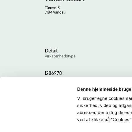
Tårnvej 8
7184 Vandel
Detail
Virksomhedstype
1286978
ID-nummer
Denne hjemmeside bruger
Vi bruger egne cookies samt
sikkerhed, video og adgang 
adresser, der aldrig deles 
ved at klikke på ”Cookies” 