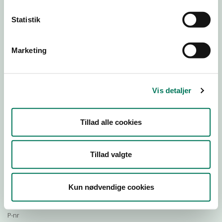
Statistik
Download Smileymærke
Marketing
Detail
Virksomhedstype
Vis detaljer
Fiske- og vildtforretninger og fiskeafdelinger
Branchegruppe
Tillad alle cookies
DD.47.23.00 Specialforretning - Fisk m.v.
Branche
1287465
Tillad valgte
ID-nummer
27219489
Kun nødvendige cookies
CVR-nr
1001972313
P-nr