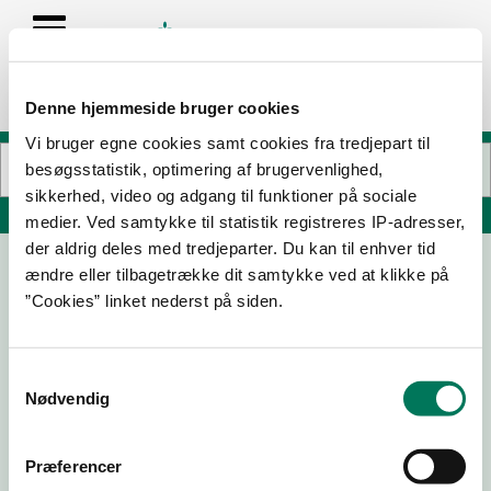
Denne hjemmeside bruger cookies
Vi bruger egne cookies samt cookies fra tredjepart til
besøgsstatistik, optimering af brugervenlighed,
sikkerhed, video og adgang til funktioner på sociale
Søg på adresse, postnummer, by, firmanavn
medier. Ved samtykke til statistik registreres IP-adresser,
der aldrig deles med tredjeparter. Du kan til enhver tid
ændre eller tilbagetrække dit samtykke ved at klikke på
NORDBORNHOLMS RØGERI ApS
”Cookies” linket nederst på siden.
Kæmpestranden 2
3770 Allinge
Samtykkevalg
Nødvendig
17-07-
07-08-
07-08-
12-12-24
26
25
24
Præferencer